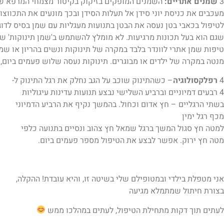
3
שמנים אתריים:
השמנים המופקים בזיקוק בקיטור מצמחי המרפא שצי
מעכבים את כניסת יוני סידן אל תעלות הסידן ובכך מונעים את התכווצו
לטיפול בכאבי בטן נעסה את הבטן בתנועות מעגליות עם שמן בסיס לדוג'
שגם הוא בעל תכונות מרגיעות. לא מומלץ להשתמש ב'שמן תינוקות' שמ
טיפות שמן אתרי לוונדר בלבד במקרה של תינוקות ונשים בהריון או שמנ
מנטה במקרה של ילדים או מבוגרים. תינוקות נעסה שלוש פעמים ביום,
4
רפלקסולוגיה
– כשהתינוק שוכב על הגב נחלק את רגל התינוק ל-
4 רבעים דמיוניים וברביע השלישי נבצע תנועות עדינות עיגוליות
בשתי הרגליים – חץ אדום וכחול. בהמשך נקיף את הרביע הדמיוני
מכף רגל ימין
למטה חץ סגול המשך ברגל שמאל חץ צהוב ונסיים בתנועה כלפי
מטה חץ ירוק. אפשר לבצע את הטיפול מספר פעמים ביום.
אני מטפלת בילדי ובמטופילם שלי בשיטה זו, והיא עובדת! ההקלה,
בצורת חיתול שמתמלא מגיעה
לעתים תוך דקות מתחילת הטיפול, לעתים במהלכו ממש