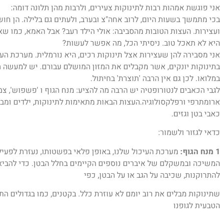
אני פוגשת אמהות רבות לתינוקות צעירים, ולרבות מהן תלונה דומה:
בכי מתמשך בשעות היום, לרוב אחה"צ ובערב, ולעתים גם בלילה. הן חו
ועצירות. העצות הטובות מהסביבה: אולי הילד רעב? אבל האמא, כמו ש
היא לא תאכל טוב. ניסיתי הכל, מה אפשר לעשות?
אני מסבירה להן שעצירות אצל תינוקות רכים, היא נורמלית. מערכת העי
בתינוקות יונקים, אשר מקבלים את המזון המושלם עבורם. יש למעשה 
במלואו. לכן גם אין הרבה 'תוצרת' בחיתול.
לגבי הכאבים לנטורופטיה יש הרבה מה להציע: מנח הגוף ו 'פשפוש', צמ
ארומתרפי ורפלקסולוגיה.העצות הבאות מתאימות לתינוקות, ילדים ומבו
כאבי בטן וגזים.
כדאי לגזור ולשמור:
1 מנח הגוף:
מערכת העיכול שלנו, באופן פלאי בפשטותו, נעזרת לפעי
המשיכה ובמשקלם של איברים נוספים הקיימים בחלל הבטן. כדי להביא
להתרוקנות, שכיבה על הגב או על הבטן, כפי
שתינוקות מבלים את רוב יומם לא עוזרת כלל. בקטנים, כמו בגדולים הת
הטבעית לגופנו