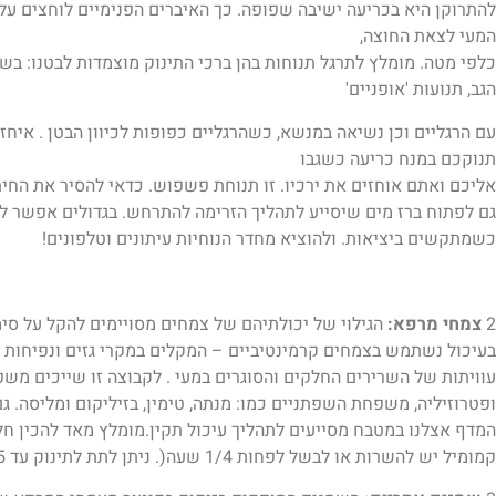
להתרוקן היא בכריעה ישיבה שפופה. כך האיברים הפנימיים לוחצים על
המעי לצאת החוצה,
כלפי מטה. מומלץ לתרגל תנוחות בהן ברכי התינוק מוצמדות לבטנו: בש
הגב, תנועות 'אופניים'
עם הרגליים וכן נשיאה במנשא, כשהרגליים כפופות לכיוון הבטן . איחז
תנוקכם במנח כריעה כשגבו
אליכם ואתם אוחזים את ירכיו. זו תנוחת פשפוש. כדאי להסיר את החית
גם לפתוח ברז מים שיסייע לתהליך הזרימה להתרחש. בגדולים אפשר ל
כשמתקשים ביציאות. ולהוציא מחדר הנוחיות עיתונים וטלפונים!
2
צמחי מרפא:
הגילוי של יכולתיהם של צמחים מסויימים להקל על סי
בעיכול נשתמש בצמחים קרמינטיביים – המקלים במקרי גזים ונפיחות
עוויתות של השרירים החלקים והסוגרים במעי . לקבוצה זו שייכים משפח
ופטרוזיליה, משפחת השפתניים כמו: מנתה, טימין, בזיליקום ומליסה. גם ה
המדף אצלנו במטבח מסייעים לתהליך עיכול תקין.מומלץ מאד להכין חלי
קמומיל יש להשרות או לבשל לפחות 1/4 שעה(. ניתן לתת לתינוק עד 5–10 מ"ל תלוי בגילו וכמובן לאם המניקה.