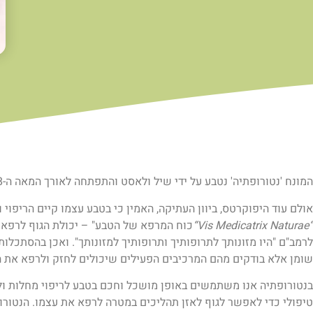
המונח 'נטורופתיה' נטבע על ידי שיל ולאסט והתפתחה לאורך המאה ה-18 וה-19 עם התפתחות תנועת ההשכלה.
אולם עוד היפוקרטס, ביוון העתיקה, האמין כי בטבע עצמו קיים הריפוי
“Vis Medicatrix Naturae“
כוח המרפא של הטבע" – יכולת הגוף לרפא
לרמב"ם "היו מזונותך לתרופותיך ותרופותיך למזונותך". ואכן בהסתכלות
שומן אלא בודקים מהם המרכיבים הפעילים שיכולים לחזק ולרפא את 
בנטורופתיה אנו משתמשים באופן מושכל וחכם בטבע לריפוי מחלות ול
טיפולי כדי לאפשר לגוף לאזן תהליכים במטרה לרפא את עצמו. הנטור