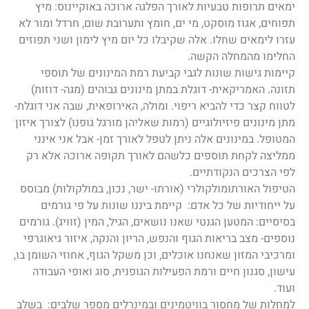
ימאים תרופות טבעיות לאורך הפלגה ארוכה באוקיינוס: מיץ
תפוחים, אגוז מוסקט, מי ים, חומץ ותערובת שום, חרדל ומור לא
עזרו לימאים שחלו. אלה שקיבלו כל יום מיץ לימון ושני תפוזים
החלימו מהמחלה הקשה.
קיימות גישות שונות לגבי קביעת רמת המינונים של תוספי
תזונה. האמריקאית- דוגלת במתן מינונים גבוהים (מגה- דוזות)
לטווח קצר כדי להביא ריפוי. ומולה, האירופאית, שבה אני דוגלת-
מתן מינונים פיזיולוגיים (רמות שאליהן מורגל גופנו) לצורך איזון
המטופל. במינונים אלה ניתן לטפל לאורך זמן- אבל אני אינני
ממליצה לקחת תוספים כלשהם לאורך תקופה ארוכה אלא רק
לפי הצרכים הנקודתיים.
הטיפול האורתומולקולרי (אורתו- ישר, נכון, במולקולות) מבוסס
על ייחודיות של כל אדם: קיימת ביננו שונות על פי גורמים
בסיסיים: המטען הגנטי שאנו נושאים, הגיל, המין (זוויג). גורמים
נוספים- מצב בריאות הגוף והנפש, הריון והנקה, איזור גיאוגרפי
ומרכיבי המזון שאנחנו אוכלים, וכן משקל הגוף, אחוזי השומן בו,
עישון, סגנון חיים ורמת הפעילות הגופנית, סוג ואופי העבודה
ועוד.
למחלות של מחסור בוויטמינים ובמינרלים מספר שלבים: בשלב