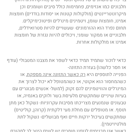
חלבונים כמו אנזימים, פחמימות כולל סיבים ושומנים וכן
מיקרונוטריינטים (מולקולות קטנות או יסודות בודדים) חומצות
אמינו, חומצות שומן, ויטמינים מינרלים ופיטוכימיקלים.
תחום נפרד הוא ההורמונים- שעשויים להיות סטרואידלים,
חלבוניים או ממקור שומני, ויכולים להיות נגזרת של חומצות
אמינו או מולקולות אחרות.
כדאי לזכור שתמיד תמיד כדאי לשפר את מצבנו המטבולי (עודף
או חסר כלשהו) בעזרת התזונה-
הפנייה לתוספים היא
רק כאשר התזונה אינה מספקת
, או
כשהמחסור הוא אקוטי, או כשהמטופל לא יכול לצרוך את
המינרלים והוויטמינים להם זקוק (למשל- אנשים מבוגרים עם
בעיות שיניים שמתקשים מלעיסת בשר ולוקים באנמיה, או
טבעונים שנמנעים מצריכתו מסיבות עקרוניות- נשקול כאן מתן
תוסף. או מטופלים עם מחלת מעי דלקתית (קרוהן, קוליטיס)
שמתקשים בעיכול ירקות חיים ואף מבושלים- נשקול לתת
מולטיויטמין).
כאשר אנו מכניסים לגופנו חומרים יש לשים היטב לב למקורם