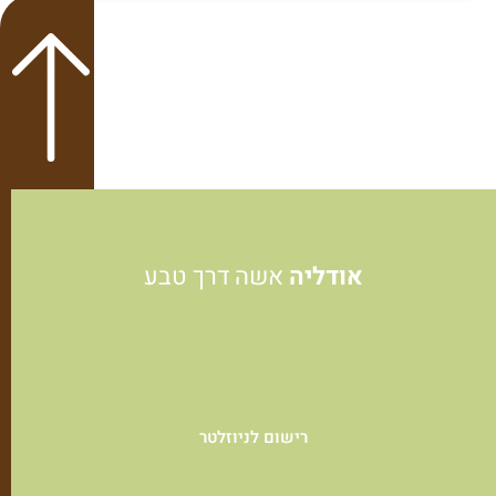
אודליה
אשה דרך טבע
רישום לניוזלטר