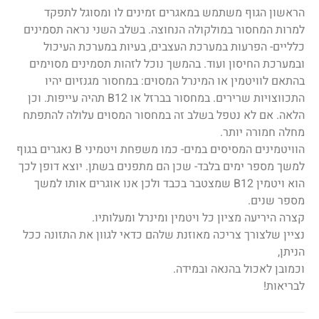
הראשון הגוף משתמש במאגרים זמינים לו ומסוגל לתפקד
למרות המחסור במולקולה הנחוצה. בשלב השני נראה תסמינים
כלליים- הפרעות במערכת העצבים, בעיות במערכת העיכול
ובמערכת החיסון ועוד. בהמשך נוכל לזהות תסמינים מסוימים
בהתאם לוויטמין או המינרל המסוים: במחסור מגנזיום יהיו
התכווצויות שרירים. במחסור בברזל או B12 תהיה עייפות. וכן
הלאה. אם לא נטפל בשלב זה במחסור המסוים עלולה להתפתח
מחלה חמורה יותר.
הוויטמינים המסיסים במים- כמו משפחת ויטמיני B נאגרים בגוף
למשך מספר ימים בלבד- שכן הם מתפנים בשתן. יוצא דופן לכך
הוא ויטמין B12 שמצטבר בכבד ולכן אנו אוגרים אותו למשך
מספר שנים.
קצרה היריעה מציון כל ויטמין ומינרל ומעלותיו.
נציין שלצורך צריכה מאוזנת שלהם כדאי לגוון את התזונה ככל
הניתן,
וכמובן לאכול בהנאה ובמידה.
לבריאות!