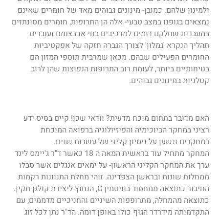
ולמינון שלהם. כמובן- מינונים גבוהים מאד של חומרים שאינם
נמצאים בגופנו במצב טבעי- אלה הן התרופות, חומרים מסונתזים
במעבדות שחלקם דומים למרכיבים בחי או בצומח ועוברים
תהליך הנקרא 'גמלון' לצורך הגברה חזקה של אפקטיביות
החומרים הפעילים שבהם. מכאן שמרבית תוספי המזון הם
בטיחותיים ביותר, לעומת רוב התרופות הנפוצות שהן לרוב
קטלניות במינונים גבוהים.
האם מדובר בתחום מוכח מדעית? וודאי שכן! קיים בסיס ידע
רציני במחקר הביוכימיה והפיזיולוגיה ברפואה המוכחת
במחקרים ונשען על ניסיון קליני של עשרות שנים.
המחקר מתחיל עוד בראשית המאה ה 18 כאשר ד"ר ג'יימס לינד
ערך את המחקר הקליני הראשון- על ימאים אנגלים אשר סבלו
ממחלות שונות ובראשן הצפדינה. זוהי מחלת התנוונות רקמות
החיבור כתוצאה ממחסור בוויטמין C, הנחוץ ליצירת קולגן תקין.
כתוצאה מהמחלה, מתרופפות השיניים והחניכיים מדממים; עם
התקדמותה מידרדר הגוף כולו באופן דומה. הד"ר נתן לכל זוג