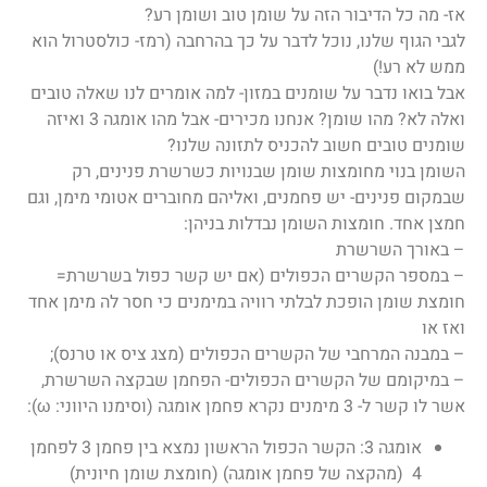
אז- מה כל הדיבור הזה על שומן טוב ושומן רע?
לגבי הגוף שלנו, נוכל לדבר על כך בהרחבה (רמז- כולסטרול הוא
ממש לא רע!)
אבל בואו נדבר על שומנים במזון- למה אומרים לנו שאלה טובים
ואלה לא? מהו שומן? אנחנו מכירים- אבל מהו אומגה 3 ואיזה
שומנים טובים חשוב להכניס לתזונה שלנו?
השומן בנוי מחומצות שומן שבנויות כשרשרת פנינים, רק
שבמקום פנינים- יש
פחמנים
, ואליהם מחוברים אטומי מימן, וגם
חמצן אחד. חומצות השומן
נבדלות בניהן:
– באורך השרשרת
– במספר הקשרים הכפולים (אם יש קשר כפול בשרשרת=
חומצת שומן הופכת לבלתי רוויה במימנים כי חסר לה מימן אחד
ואז או
– במבנה המרחבי של הקשרים הכפולים (מצג ציס או טרנס);
– במיקומם של הקשרים הכפולים- הפחמן שבקצה השרשרת,
אשר לו קשר ל- 3 מימנים נקרא פחמן אומגה (וסימנו היווני: ω):
אומגה 3: הקשר הכפול הראשון נמצא בין פחמן 3 לפחמן
4 (מהקצה של פחמן אומגה) (חומצת שומן חיונית)