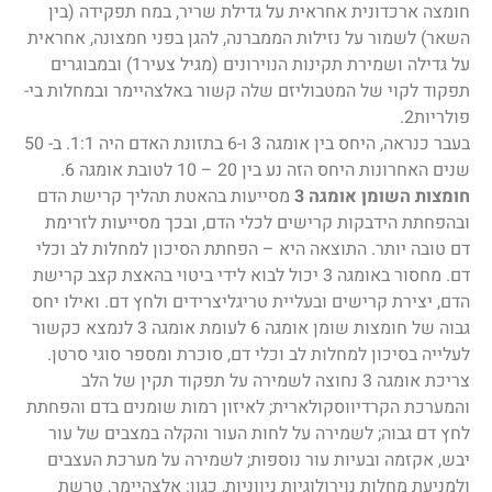
חומצה ארכדונית אחראית על גדילת שריר, במח תפקידה (בין
השאר) לשמור על נזילות הממברנה, להגן בפני חמצונה, אחראית
על גדילה ושמירת תקינות הנוירונים (מגיל צעיר
1
) ובמבוגרים
תפקוד לקוי של המטבוליזם שלה קשור באלצהיימר ובמחלות בי-
פולריות
2
.
בעבר כנראה, היחס בין אומגה 3 ו-6 בתזונת האדם היה 1:1. ב- 50
שנים האחרונות היחס הזה נע בין 20 – 10 לטובת אומגה 6.
חומצות השומן אומגה 3
מסייעות בהאטת תהליך קרישת הדם
ובהפחתת הידבקות קרישים לכלי הדם, ובכך מסייעות לזרימת
דם טובה יותר. התוצאה היא – הפחתת הסיכון למחלות לב וכלי
דם. מחסור באומגה 3 יכול לבוא לידי ביטוי בהאצת קצב קרישת
הדם, יצירת קרישים ובעליית טריגליצרידים ולחץ דם. ואילו יחס
גבוה של חומצות שומן אומגה 6 לעומת אומגה 3 לנמצא כקשור
לעלייה בסיכון למחלות לב וכלי דם, סוכרת ומספר סוגי סרטן.
צריכת אומגה 3 נחוצה לשמירה על תפקוד תקין של הלב
והמערכת הקרדיווסקולארית; לאיזון רמות שומנים בדם והפחתת
לחץ דם גבוה; לשמירה על לחות העור והקלה במצבים של עור
יבש, אקזמה ובעיות עור נוספות; לשמירה על מערכת העצבים
ולמניעת מחלות נוירולוגיות ניווניות, כגון: אלצהיימר, טרשת