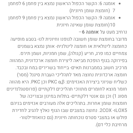
אומגה 6: הקשר הכפול הראשון נמצא בין פחמן 6 לפחמן
7 (חומצת שומן חיונית)
אומגה 9: הקשר הכפול הראשון נמצא בין פחמן 9 לפחמן
10(חומצת שומן שאינה חיונית
נרחיב מעט על
אומגה 6
–
מדובר בחומצת שומן חשובה לגופנו וחיונית לנו- בטבע מופיעה
כ
חומצה לינולאית או חומצה לינולנית-
אותן נמצא בשמנים
צמחיים כמו פרג, חריע (קנולה), שמן חמניות, ושמן תירס.
בפירוקה בגוף הופכת מביאה ליצירת חומצה ארכדונית, המהווה
מרכיב חשוב בממברנות תאים- בייחוד בשרירים במח ובכבד.
חומצה ארכדונית נחוצה מאד לתהליכי העברת סיגנל (מסר)
כשליח שניוני ביצירת האנזימים: PKC α,β וכן PKC. היא מהווה
חומר מוצא לחומרים מתווכי תהליכים דלקתיים (פרוסטגלנדינים
מסוג 1) וכן גם אנטי דלקתיים- בתלות במינון ובצריכה של
חומצות שומן אחרות. בתהליכים אלה מעורבים אנזימים בניהם
LOX5ו- 2COX. נחוצה במצבים שבו הגוף נאלץ להגיב לחדירת
פולש או במצבי סטרס נוכחותה חיונית (גם כוואזודילטור-
מרחיבת כלי דם).