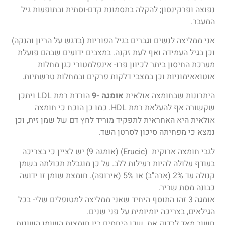
נפוצה ופרקינסון; להקלה בתסמונת קדם-וסתית ובתופעות גיל
המעבר.
אני ממליצה לנשים וגברים בגיל הפוריות (בדגש על הריון והנקה)
וכן בגיל העמידה ואף לעת זקנה. במצבים ידועים שבהם פועלת
מערכת החיסון ביתר לכיוון פרו- אינפלמטורי כגן מחלות
אוטואאימוניות וכן במצבי דלקות פרקים ובמחלות טרשתיות.
היתרונות שבחומצה אולאית
אומגה -9
הורדת רמת LDL ויתכן
שקשורה אף להעלאת רמת HDL. כמו כן הוכח כי חומצה
אולאית היא האחראית לתפקיד מוריד לחץ דם של שמן זית, וכן
נמצא כי מפחיתה סיכון לסרטן השד.
לגבי חומצה ארוקית (Erucic) (אומגה 9) יש לציין כי בצריכה
בעודף עלולה להיות רעילות ללב. על כן מוגבלת תכולתה בשמן
קנולה עד 2% (ארה"ב) או 5% (אירופה). חומצת שומן זו ידועה
כבונה מסת שריר.
אומגה 3 זהו התוסף היחיד שאני ממליצה למטופלים שלי- בכל
הגילאים, בצריכה יומיומית על פני שנים.
חשוב מאד לבדוק את שכן היחסים בין חומצות השומן השונות