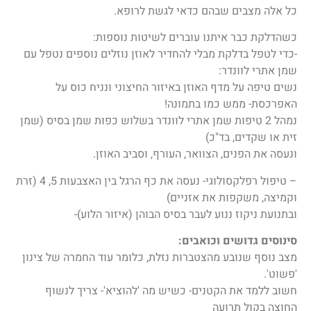
כל אלה מצבים שבהם כדאי לגשת לרופא.
כשהדלקת כבר איתנו עוברים לשיטות נוספות:
-כדי לטפל בדלקת מבלי להחדיר לאוזן נוזלים נוספים נטפל עם
שמן אתרי לוונדר:
נשים טיפה על מדף האוזן באיזור החיצוני ונניח כוס על
האפרכסת- ממש כמו בתמונה!
נמהל 2 טיפות שמן אתרי לוונדר בשלוש כפות שמן בסיס (שמן
זית או שקדים, בד"כ)
ונעסה את הפנים, הצוואר, העורף, וסביב האוזן.
– טיפול רפלקסולוגי- נעסה את כף הרגל בין האצבעות 5, 4 (זרת
וקמיצה, משקפות את אזניים)
ובתנועת ניקוז ננוע לעבר בסיס הבוהן (איזור הלוע)-
סינוסים גדושים וכואבים:
מצב נוסף שנובע מהצטברות נזלת, כלומר עוד החמרה של צינון
'פשוט'.
חשוב ללמד את הקטנים- כשיש מה 'להוציא'- צריך לנשוף
החוצה בקול תרועה