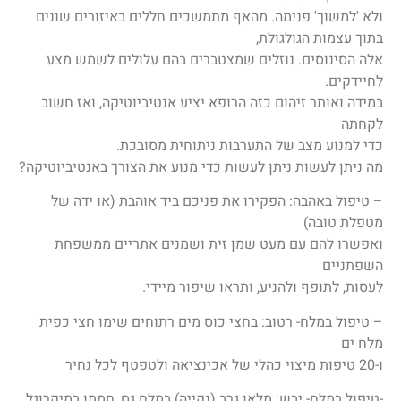
ולא 'למשוך' פנימה. מהאף מתמשכים חללים באיזורים שונים
בתוך עצמות הגולגולת,
אלה הסינוסים. נוזלים שמצטברים בהם עלולים לשמש מצע
לחיידקים.
במידה ואותר זיהום כזה הרופא יציע אנטיביוטיקה, ואז חשוב
לקחתה
כדי למנוע מצב של התערבות ניתוחית מסובכת.
מה ניתן לעשות ניתן לעשות כדי מנוע את הצורך באנטיביוטיקה?
– טיפול באהבה: הפקירו את פניכם ביד אוהבת (או ידה של
מטפלת טובה)
ואפשרו להם עם מעט שמן זית ושמנים אתריים ממשפחת
השפתניים
לעסות, לתופף ולהניע, ותראו שיפור מיידי.
– טיפול במלח- רטוב: בחצי כוס מים רתוחים שימו חצי כפית
מלח ים
ו-20 טיפות מיצוי כהלי של אכינציאה ולטפטף לכל נחיר
-טיפול במלח- יבש: מלאו גרב (נקייה) במלח גס, חממו במיקרוגל