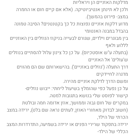
מדלקות האזניים הן ויראליות
ולכן לא תינתן אנטיביוטיקה. (אלא אם קיים חום או החמרה
במצב- פירוט בהמשך).
מדוע דלקות אזניים נפוצות כל כך בקטנטנים? הסיבה טמונה
בהבדל במבנה האנטומי
בין מבוגרים וילדים, שגורם לבעייה בניקוז הנוזלים בין האוזניים
לללוע ולאף
(בתעלה ע"ש אוסטכיוס). על כן כל צינון עלול להסתיים בנוזלים
ש'עולים' אל האזניים
דרך התעלה ('נוזלים באזניים'). בהישארותם שם הם מהווים
מדגרה לחיידקים
ומשם הדרך לדלקת אזניים מהירה.
על כן נפעל כפי שהומלץ בשיעול ליחתי: ייבוש נוזלים-
קישור לפוסט שלי בנושא בתגובות למטה.
במקרים של חום גבוה וממושך, אוזן אדומה חמה ובולטת
(חשוב לבדוק מאחורי האוזן, לעתים נראה שם בלט), ירידה במצב
הכרתי של הילד,
ירידה בתפקוד שרירי הפנים או ירידה בשמיעה, התדרדרות המצב
הכללי של הילד-