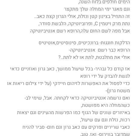
הימים חולפים בלוח השנה,
וגם מאגר ימי המחלה שלך מתקצר
זה התחיל בצינון קטן ונזלת, אולי הגרון קצת כאב..
נתת מרק ויטמין C, ופרוביוטיקה, הלבשת סוודר,
אבל מפה לשם החום עלה,הרופא רשם אנטיביוטיקה
הדלקות חוגגות- ברונכיטיס, סינוסיטיס,אוטיטיס
הרופא כבר רשם אנטיביוטיקה-
אולי את מתלבטת, לתת או לא לתת..?
אז קודם כל נבהיר- בכל שיעול ממושך, כאב גרון ואוזניים כדאי
לגשת להבדק על ידי רופא
כדי לפסול את האפשרות לזיהום חיידקי (על ידי צילום ריאות או
משטח גרון)-
ואם נרשמה אנטיביוטיקה כדאי לקחתה. אבל, שימי לב-
כשהמחלה היא מפושטת,
באיזורים שונים של הגוף כמו הפרשות מהעינים וגם יצאות
רכות, נזלת וגם עם שיעול,
כאבי שרירים ופרקים עם כאב גרון וגם חום- סביר להניח
שמדובר בווירוס- ואז, טוב,