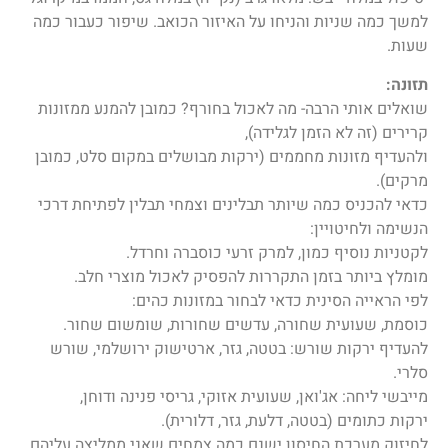
למשך כמה שניות והניחו על האיזור הכואב. שיפור כעבור כמה
שעות.
תזונה:
שואלים אותי הרבה- מה לאכול בחורף? כמובן להמנע ממזונות
קרירים (זה לא הזמן לגלידה),
ולהעדיף מזונות מחממים (ירקות מבושלים במקום סלט, כמובן
מרקים).
כדאי להכניס כמה שיותר תבלינים וצמחי תבלין לפתיחת דרכי
הנשימה ולחיטויין:
לקטניות נוסיף כמון, למרק זרעי כוסברה וחרדל.
מומלץ ביותר בזמן התקררות להפסיק לאכול מוצרי חלב.
לפי הראייה הסינית כדאי לבחור במזונות כהים:
כוסמת, שעועית שחורה, עדשים שחורות, שומשום שחור.
להעדיף ירקות שורש: בטטה, גזר, ארטישוק ירושלמי, שורש
סלרי.
מייבשי ליחה: אג'ואן, שעועית אזוקי, גריסי פנינה ודוחן,
ירקות כתומים (בטטה, דלעת, גזר, דלורית).
לחיזוק מערכת החיסון ישנם כמה צמחים שאני ממליצה עליהם